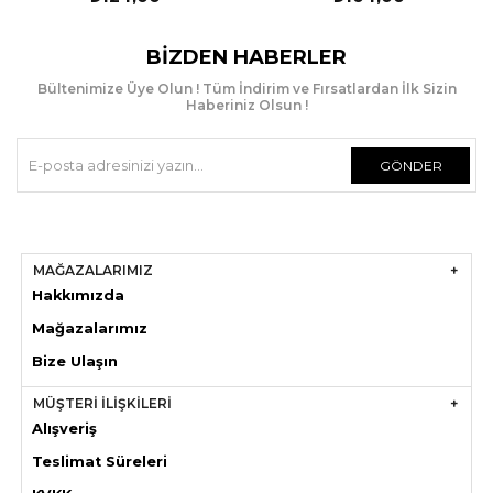
BIZDEN HABERLER
Bültenimize Üye Olun ! Tüm İndirim ve Fırsatlardan İlk Sizin
Haberiniz Olsun !
GÖNDER
MAĞAZALARIMIZ
Hakkımızda
Mağazaları
mız
Bize Ulaşın
MÜŞTERİ İLİŞKİLERİ
Alışveriş
Teslimat Süreleri