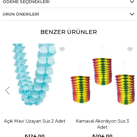
ÖDEME SEÇENEKLERI
ÜRÜN ÖNERILERI
BENZER ÜRÜNLER
Açık Mavi Uzayan Süs 2 Adet
Karnaval Akordiyon Süs 3
Adet
₺124,00
₺104,00