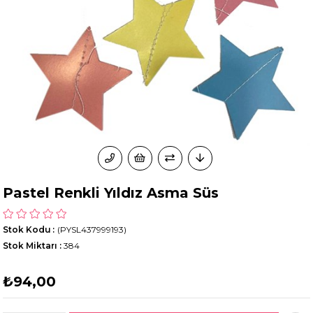
Pastel Renkli Yıldız Asma Süs
Stok Kodu
(PYSL437999193)
Stok Miktarı
:
384
₺94,00