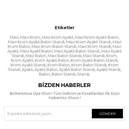
şişirip üzerine takabilirsiniz.
Ayaklı balon standı
görsel anlamda şık bir görünüme sahiptir.
Etiketler
Mavi
Mavi Krom
Mavi Krom Ayaklı
Mavi Krom Ayaklı Balon
,
,
,
,
Mavi Krom Ayaklı Balon Standı
Mavi Krom Ayaklı Standı
Mavi
,
,
Krom Balon
Mavi Krom Balon Standı
Mavi Krom Standı
Mavi
,
,
,
Ayaklı
Mavi Ayaklı Balon
Mavi Ayaklı Balon Standı
Mavi Ayaklı
,
,
,
Standı
Mavi Balon
Mavi Balon Standı
Mavi Standı
Krom
,
,
,
,
,
Krom Ayaklı
Krom Ayaklı Balon
Krom Ayaklı Balon Standı
,
,
,
Krom Ayaklı Standı
Krom Balon
Krom Balon Standı
Krom
,
,
,
Standı
Ayaklı
Ayaklı Balon
Ayaklı Balon Standı
Ayaklı Standı
,
,
,
,
,
Balon
Balon Standı
Standı
,
,
,
BIZDEN HABERLER
Bültenimize Üye Olun ! Tüm İndirim ve Fırsatlardan İlk Sizin
Haberiniz Olsun !
GÖNDER
Balon Standı