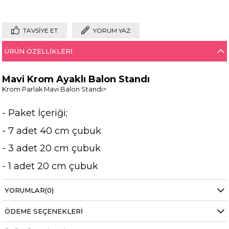
TAVSIYE ET
YORUM YAZ
ÜRÜN ÖZELLIKLERI
Mavi Krom Ayaklı Balon Standı
Krom Parlak Mavi Balon Standı>
- Paket İçeriği;
- 7 adet 40 cm çubuk
- 3 adet 20 cm çubuk
- 1 adet 20 cm çubuk
- 7 adet çubuk başlıkları
YORUMLAR
(0)
- 4 adet 5 cm çubuk birleştirme aparatı
ÖDEME SEÇENEKLERI
- 1 adet 17.5 cm şapında çubukların takılacağı