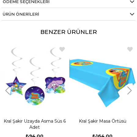
ÖDEME SEÇENEKLERI
ÜRÜN ÖNERILERI
BENZER ÜRÜNLER
Kral Şakir Uzayda Asma Süs 6
Kral Şakir Masa Örtüsü
Adet
₺94,00
₺164,00