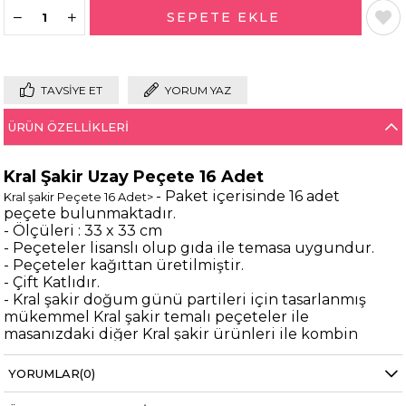
TAVSIYE ET
YORUM YAZ
ÜRÜN ÖZELLIKLERI
Kral Şakir Uzay Peçete 16 Adet
- Paket içerisinde 16 adet
Kral şakir Peçete 16 Adet>
peçete bulunmaktadır.
- Ölçüleri : 33 x 33 cm
- Peçeteler lisanslı olup gıda ile temasa uygundur.
- Peçeteler kağıttan üretilmiştir.
- Çift Katlıdır.
- Kral şakir doğum günü partileri için tasarlanmış
mükemmel Kral şakir temalı peçeteler ile
masanızdaki diğer Kral şakir ürünleri ile kombin
yapabilirsiniz
destek@partioutlet.com
Bilgi almak için
adresine
YORUMLAR
(0)
mail atabilirsiniz