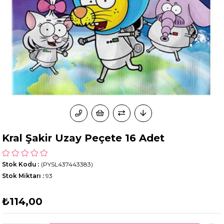
Kral Şakir Uzay Peçete 16 Adet
Stok Kodu
(PYSL437443383)
Stok Miktarı
:
93
₺114,00