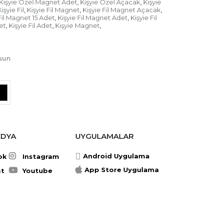
Kişyie Özel Magnet Adet
Kişyie Özel Açacak
Kişyie
,
,
işyie Fil
Kişyie Fil Magnet
Kişyie Fil Magnet Açacak
,
,
,
Fil Magnet 15 Adet
Kişyie Fil Magnet Adet
Kişyie Fil
,
,
det
Kişyie Fil Adet
Kişyie Magnet
,
,
,
lsun
EDYA
UYGULAMALAR
Android Uygulama
ok
Instagram
App Store Uygulama
st
Youtube