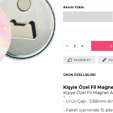
Resim Yükle
TAVSIYE ET
YO
ÜRÜN ÖZELLIKLERI
Kişyie Özel Fil Magn
Kişiye Özel Fil Magnet 
>
- Ürün Çapı : 5.88mm dir
- Paket içerisinde 15 ad