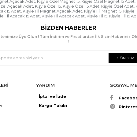
agnet Açacak Adet
Kişyie Özel Magnet 15
Kişyie Özel Magnet 15 Adet
,
,
,
Özel Açacak Adet
Kişyie Özel 15
Kişyie Özel 15 Adet
Kişyie Özel Adet
K
,
,
,
,
cak 15 Adet
Kişyie Fil Magnet Açacak Adet
Kişyie Fil Magnet 15
Kişyie 
,
,
,
ie Fil Açacak 15 Adet
Kişyie Fil Açacak Adet
Kişyie Fil 15
Kişyie Fil 15 A
,
,
,
BIZDEN HABERLER
tenimize Üye Olun ! Tüm İndirim ve Fırsatlardan İlk Sizin Haberiniz O
!
GÖNDER
LERİ
YARDIM
SOSYAL M
İptal ve İade
Facebo
ri
Kargo Takibi
Pintere