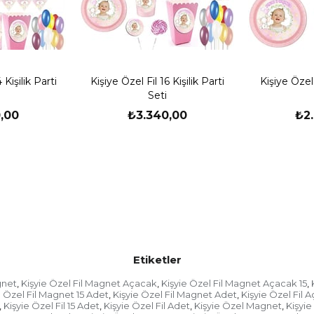
- Ürünü teslim aldığınıza
"ürünü eksiksiz, hasarsı
oluyorsunuz. Bu nedenl
açıp bakmaya çalışın. K
fişinin üzerine "ürün ko
 Kişilik Parti
Kişiye Özel Fil 16 Kişilik Parti
Kişiye Özel 
ekleyin.
Seti
- Ürünü teslim aldığınız
,00
₺3.340,00
₺2
kontrol edin. Herhangi b
"hasar tespit tutanağı"
kendisine teslim edin.
Etiketler
gnet
Kişyie Özel Fil Magnet Açacak
Kişyie Özel Fil Magnet Açacak 15
,
,
,
e Özel Fil Magnet 15 Adet
Kişyie Özel Fil Magnet Adet
Kişyie Özel Fil 
,
,
Kişyie Özel Fil 15 Adet
Kişyie Özel Fil Adet
Kişyie Özel Magnet
Kişyi
,
,
,
,