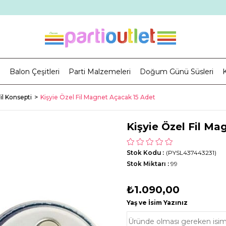
i
Balon Çeşitleri
Parti Malzemeleri
Doğum Günü Süsleri
K
il Konsepti
Kişyie Özel Fil Magnet Açacak 15 Adet
Kişyie Özel Fil Ma
Stok Kodu
(PYSL437443231)
Stok Miktarı
:
99
₺1.090,00
Yaş ve İsim Yazınız