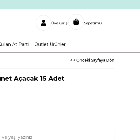
Üye Girişi
Sepetim
0
ullan At Parti
Outlet Ürünler
< < Önceki Sayfaya Dön
gnet Açacak 15 Adet