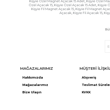
Kişyie Özel Magnet Açacak 15 Adet
Kişyie Özel M
,
Özel Açacak 15
Kişyie Özel Açacak 15 Adet
Kişyie 
,
,
Kişyie Fil Magnet Açacak 15
Kişyie Fil Magnet Aça
,
Açacak
Kişyie Fil Açacak 15
Kişy
,
,
Bül
MAĞAZALARIMIZ
MÜŞTERİ İLİŞKİ
Hakkımızda
Alışveriş
Mağazaları
mız
Teslimat Sürele
Bize Ulaşın
KVKK