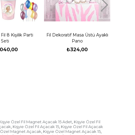
 dair fişi imzaladığınızda o fişte yer alan
z teslim aldım" beyanını da kabul etmiş
e ürünü teslim almadan önce mutlaka içini
argo görevlisi açtırmak istemezse kargo
ntrol edilmeden teslim alınmıştır" ibaresini
Fil 8 Kişilik Parti
Fil Dekoratif Masa Üstü Ayaklı
Fil
Seti
Pano
da kargo görevlisi gitmeden hızlıca açıp
.040,00
₺324,00
ir hasar varsa kargo görevlisiyle beraber
 tutun ve kargo görevlisi ayrılmadan ürünü
Kişyie Özel Fil Magnet Açacak 15 Adet
Kişyie Özel Fil
,
Açacak
Kişyie Özel Fil Açacak 15
Kişyie Özel Fil Açacak
,
,
e Özel Magnet Açacak
Kişyie Özel Magnet Açacak 15
,
,