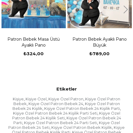
-Çocuğunuzun ismini ve fotoğrafını eklemeyi
unutmayınız.
-Tasarım ekibimiz siparişinizi oluşturduktan sonra
hemen sizin ile iletişime geçmektedir.
Patron Bebek Masa Üstü
Patron Bebek Ayaklı Pano
-Sizlerden bilgi aldıktan sonra kişiye özel ürünlerin
Ayaklı Pano
Büyük
çalışmaları yapılıp mail veya whatsapp yoluyla
sizlere baskı öncesi son hali iletilir.
₺324,00
₺789,00
-Sizler onay verdikten sonra baskıları yapılıp özenle
paketlenip kargo firmasına teslim edilir.
-Doğum günü kutlamanızın zamanı var ise
fotoğraflarınızı daha sonra göndermek isterseniz
Etiketler
sipariş numaranız ile
birlikte
tasarim@partioutlet.com
adresine veya 0533
Kişiye
Kişiye Özel
Kişiye Özel Patron
Kişiye Özel Patron
,
,
,
134 80 76 whatsapp hattımıza gönderebilirsiniz.
Bebek
Kişiye Özel Patron Bebek 24
Kişiye Özel Patron
,
,
Bebek 24 Kişilik
Kişiye Özel Patron Bebek 24 Kişilik Parti
,
,
Kargonuzu Teslim Almadan Önce Yapılması
Kişiye Özel Patron Bebek 24 Kişilik Parti Seti
Kişiye Özel
,
Gerekenler
Patron Bebek 24 Kişilik Seti
Kişiye Özel Patron Bebek 24
,
Parti
Kişiye Özel Patron Bebek 24 Parti Seti
Kişiye Özel
,
,
Patron Bebek 24 Seti
Kişiye Özel Patron Bebek Kişilik
Kişiye
,
,
- Ürünü teslim aldığınıza dair fişi imzaladığınızda o
Özel Patron Bebek Kişilik Parti
Kişiye Özel Patron Bebek
,