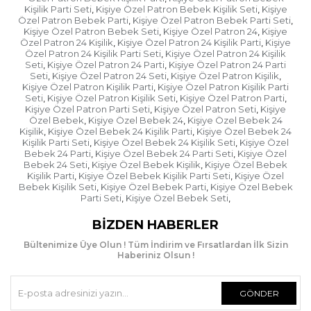
fişte yer alan "ürünü eksiksiz, hasarsız teslim aldım"
Kişilik Parti Seti
Kişiye Özel Patron Bebek Kişilik Seti
Kişiye
,
,
beyanını da kabul etmiş oluyorsunuz. Bu nedenle
Özel Patron Bebek Parti
Kişiye Özel Patron Bebek Parti Seti
,
,
ürünü teslim almadan önce mutlaka içini açıp
Kişiye Özel Patron Bebek Seti
Kişiye Özel Patron 24
Kişiye
,
,
bakmaya çalışın. Kargo görevlisi açtırmak istemezse
Özel Patron 24 Kişilik
Kişiye Özel Patron 24 Kişilik Parti
Kişiye
,
,
Özel Patron 24 Kişilik Parti Seti
Kişiye Özel Patron 24 Kişilik
kargo fişinin üzerine "ürün kontrol edilmeden
,
Seti
Kişiye Özel Patron 24 Parti
Kişiye Özel Patron 24 Parti
,
,
teslim alınmıştır" ibaresini ekleyin.
Seti
Kişiye Özel Patron 24 Seti
Kişiye Özel Patron Kişilik
,
,
,
Kişiye Özel Patron Kişilik Parti
Kişiye Özel Patron Kişilik Parti
,
- Ürünü teslim aldığınızda kargo görevlisi gitmeden
Seti
Kişiye Özel Patron Kişilik Seti
Kişiye Özel Patron Parti
,
,
,
hızlıca açıp kontrol edin. Herhangi bir hasar varsa
Kişiye Özel Patron Parti Seti
Kişiye Özel Patron Seti
Kişiye
,
,
kargo görevlisiyle beraber "hasar tespit tutanağı"
Özel Bebek
Kişiye Özel Bebek 24
Kişiye Özel Bebek 24
,
,
tutun ve kargo görevlisi ayrılmadan ürünü
Kişilik
Kişiye Özel Bebek 24 Kişilik Parti
Kişiye Özel Bebek 24
,
,
Kişilik Parti Seti
Kişiye Özel Bebek 24 Kişilik Seti
Kişiye Özel
,
,
kendisine teslim edin.
Bebek 24 Parti
Kişiye Özel Bebek 24 Parti Seti
Kişiye Özel
,
,
Bebek 24 Seti
Kişiye Özel Bebek Kişilik
Kişiye Özel Bebek
,
,
Kişilik Parti
Kişiye Özel Bebek Kişilik Parti Seti
Kişiye Özel
,
,
Bebek Kişilik Seti
Kişiye Özel Bebek Parti
Kişiye Özel Bebek
,
,
Parti Seti
Kişiye Özel Bebek Seti
,
,
BIZDEN HABERLER
Bültenimize Üye Olun ! Tüm İndirim ve Fırsatlardan İlk Sizin
Haberiniz Olsun !
GÖNDER