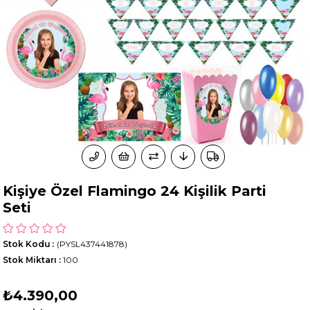
Kişiye Özel Flamingo 24 Kişilik Parti
Seti
Stok Kodu
(PYSL437441878)
Stok Miktarı
:
100
₺4.390,00