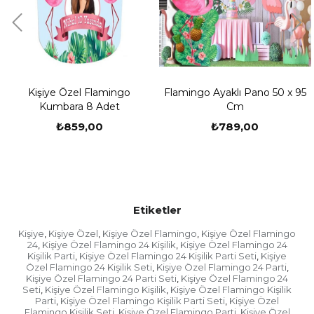
-Çocuğunuzun ismini ve fotoğrafını eklemeyi
unutmayınız.
-Tasarım ekibimiz siparişinizi oluşturduktan sonra
hemen sizin ile iletişime geçmektedir.
-Sizlerden bilgi aldıktan sonra kişiye özel ürünlerin
çalışmaları yapılıp mail veya whatsapp yoluyla
Kişiye Özel Flamingo
Flamingo Ayaklı Pano 50 x 95
sizlere baskı öncesi son hali iletilir.
Kumbara 8 Adet
Cm
₺859,00
₺789,00
-Sizler onay verdikten sonra baskıları yapılıp özenle
paketlenip kargo firmasına teslim edilir.
-Doğum günü kutlamanızın zamanı var ise
fotoğraflarınızı daha sonra göndermek isterseniz
sipariş numaranız ile
birlikte
tasarim@partioutlet.com
adresine veya 0533
Etiketler
134 80 76 whatsapp hattımıza gönderebilirsiniz.
Kişiye
Kişiye Özel
Kişiye Özel Flamingo
Kişiye Özel Flamingo
,
,
,
24
Kişiye Özel Flamingo 24 Kişilik
Kişiye Özel Flamingo 24
Kargonuzu Teslim Almadan Önce Yapılması
,
,
Kişilik Parti
Kişiye Özel Flamingo 24 Kişilik Parti Seti
Kişiye
,
,
Gerekenler
Özel Flamingo 24 Kişilik Seti
Kişiye Özel Flamingo 24 Parti
,
,
Kişiye Özel Flamingo 24 Parti Seti
Kişiye Özel Flamingo 24
,
- Ürünü teslim aldığınıza dair fişi imzaladığınızda o
Seti
Kişiye Özel Flamingo Kişilik
Kişiye Özel Flamingo Kişilik
,
,
fişte yer alan "ürünü eksiksiz, hasarsız teslim aldım"
Parti
Kişiye Özel Flamingo Kişilik Parti Seti
Kişiye Özel
,
,
beyanını da kabul etmiş oluyorsunuz. Bu nedenle
Flamingo Kişilik Seti
Kişiye Özel Flamingo Parti
Kişiye Özel
,
,