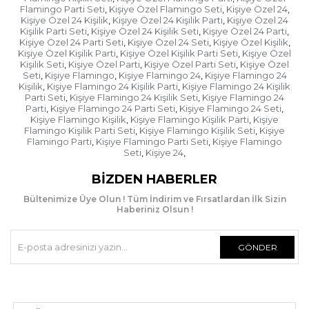
ürünü teslim almadan önce mutlaka içini açıp
Flamingo Parti Seti
Kişiye Özel Flamingo Seti
Kişiye Özel 24
,
,
,
Kişiye Özel 24 Kişilik
Kişiye Özel 24 Kişilik Parti
Kişiye Özel 24
,
,
bakmaya çalışın. Kargo görevlisi açtırmak istemezse
Kişilik Parti Seti
Kişiye Özel 24 Kişilik Seti
Kişiye Özel 24 Parti
,
,
,
kargo fişinin üzerine "ürün kontrol edilmeden
Kişiye Özel 24 Parti Seti
Kişiye Özel 24 Seti
Kişiye Özel Kişilik
,
,
,
teslim alınmıştır" ibaresini ekleyin.
Kişiye Özel Kişilik Parti
Kişiye Özel Kişilik Parti Seti
Kişiye Özel
,
,
Kişilik Seti
Kişiye Özel Parti
Kişiye Özel Parti Seti
Kişiye Özel
,
,
,
- Ürünü teslim aldığınızda kargo görevlisi gitmeden
Seti
Kişiye Flamingo
Kişiye Flamingo 24
Kişiye Flamingo 24
,
,
,
hızlıca açıp kontrol edin. Herhangi bir hasar varsa
Kişilik
Kişiye Flamingo 24 Kişilik Parti
Kişiye Flamingo 24 Kişilik
,
,
Parti Seti
Kişiye Flamingo 24 Kişilik Seti
Kişiye Flamingo 24
,
,
kargo görevlisiyle beraber "hasar tespit tutanağı"
Parti
Kişiye Flamingo 24 Parti Seti
Kişiye Flamingo 24 Seti
,
,
,
tutun ve kargo görevlisi ayrılmadan ürünü
Kişiye Flamingo Kişilik
Kişiye Flamingo Kişilik Parti
Kişiye
,
,
kendisine teslim edin.
Flamingo Kişilik Parti Seti
Kişiye Flamingo Kişilik Seti
Kişiye
,
,
Flamingo Parti
Kişiye Flamingo Parti Seti
Kişiye Flamingo
,
,
Seti
Kişiye 24
,
,
BIZDEN HABERLER
Bültenimize Üye Olun ! Tüm İndirim ve Fırsatlardan İlk Sizin
Haberiniz Olsun !
GÖNDER