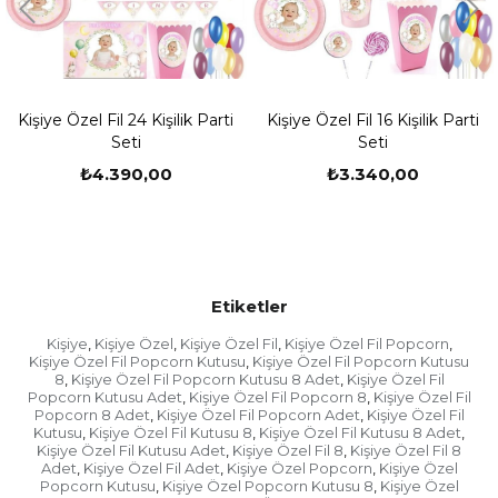
-Çocuğunuzun ismini ve fotoğrafını eklemeyi
unutmayınız.
-Tasarım ekibimiz siparişinizi oluşturduktan sonra
hemen sizin ile iletişime geçmektedir.
Kişiye Özel Fil 24 Kişilik Parti
Kişiye Özel Fil 16 Kişilik Parti
-Sizlerden bilgi aldıktan sonra kişiye özel ürünlerin
Seti
Seti
çalışmaları yapılıp mail veya whatsapp yoluyla
sizlere baskı öncesi son hali iletilir.
₺4.390,00
₺3.340,00
-Sizler onay verdikten sonra baskıları yapılıp özenle
paketlenip kargo firmasına teslim edilir.
-Doğum günü kutlamanızın zamanı var ise
fotoğraflarınızı daha sonra göndermek isterseniz
sipariş numaranız ile
Etiketler
birlikte
tasarim@partioutlet.com
adresine veya 0533
134 80 76 whatsapp hattımıza gönderebilirsiniz.
Kişiye
Kişiye Özel
Kişiye Özel Fil
Kişiye Özel Fil Popcorn
,
,
,
,
Kişiye Özel Fil Popcorn Kutusu
Kişiye Özel Fil Popcorn Kutusu
,
Kargonuzu Teslim Almadan Önce Yapılması
8
Kişiye Özel Fil Popcorn Kutusu 8 Adet
Kişiye Özel Fil
,
,
Popcorn Kutusu Adet
Kişiye Özel Fil Popcorn 8
Kişiye Özel Fil
Gerekenler
,
,
Popcorn 8 Adet
Kişiye Özel Fil Popcorn Adet
Kişiye Özel Fil
,
,
- Ürünü teslim aldığınıza dair fişi imzaladığınızda o
Kutusu
Kişiye Özel Fil Kutusu 8
Kişiye Özel Fil Kutusu 8 Adet
,
,
,
Kişiye Özel Fil Kutusu Adet
Kişiye Özel Fil 8
Kişiye Özel Fil 8
,
,
fişte yer alan "ürünü eksiksiz, hasarsız teslim aldım"
Adet
Kişiye Özel Fil Adet
Kişiye Özel Popcorn
Kişiye Özel
,
,
,
beyanını da kabul etmiş oluyorsunuz. Bu nedenle
Popcorn Kutusu
Kişiye Özel Popcorn Kutusu 8
Kişiye Özel
,
,
ürünü teslim almadan önce mutlaka içini açıp