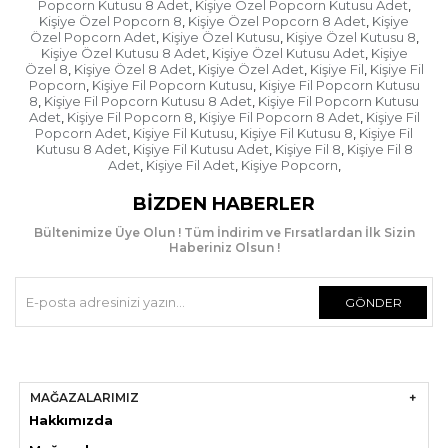
Popcorn Kutusu 8 Adet
Kişiye Özel Popcorn Kutusu Adet
,
,
bakmaya çalışın. Kargo görevlisi açtırmak istemezse
Kişiye Özel Popcorn 8
Kişiye Özel Popcorn 8 Adet
Kişiye
,
,
kargo fişinin üzerine "ürün kontrol edilmeden
Özel Popcorn Adet
Kişiye Özel Kutusu
Kişiye Özel Kutusu 8
,
,
,
Kişiye Özel Kutusu 8 Adet
Kişiye Özel Kutusu Adet
Kişiye
,
,
teslim alınmıştır" ibaresini ekleyin.
Özel 8
Kişiye Özel 8 Adet
Kişiye Özel Adet
Kişiye Fil
Kişiye Fil
,
,
,
,
Popcorn
Kişiye Fil Popcorn Kutusu
Kişiye Fil Popcorn Kutusu
,
,
- Ürünü teslim aldığınızda kargo görevlisi gitmeden
8
Kişiye Fil Popcorn Kutusu 8 Adet
Kişiye Fil Popcorn Kutusu
,
,
hızlıca açıp kontrol edin. Herhangi bir hasar varsa
Adet
Kişiye Fil Popcorn 8
Kişiye Fil Popcorn 8 Adet
Kişiye Fil
,
,
,
kargo görevlisiyle beraber "hasar tespit tutanağı"
Popcorn Adet
Kişiye Fil Kutusu
Kişiye Fil Kutusu 8
Kişiye Fil
,
,
,
tutun ve kargo görevlisi ayrılmadan ürünü
Kutusu 8 Adet
Kişiye Fil Kutusu Adet
Kişiye Fil 8
Kişiye Fil 8
,
,
,
kendisine teslim edin.
Adet
Kişiye Fil Adet
Kişiye Popcorn
,
,
,
Fil Temalı Parti Malzemeleri
BIZDEN HABERLER
Eğer Fil temalı bir parti yapmayı düşünüyorsanız
Bültenimize Üye Olun ! Tüm İndirim ve Fırsatlardan İlk Sizin
sadece yaş pastanın bu şekilde olması yeterli olması
Haberiniz Olsun !
parti malzemelerinin de Fil temalı olması gerekir.
Örneğin Fil kişiye özel mısır kutusu ile çocuklar için
eğlenceli atıştırmalıklar hazırlayabilirsiniz.
GÖNDER
Fil kişiye özel mısır kutusu üzerinde aslan, fil, zebra,
timsah, maymun gibi çeşitli hayvanların sevimli
figürleri bulunur. Bunların arasında da
çocuğunuzun resmi vardır. Böylelikle misafirleriniz
MAĞAZALARIMIZ
için eğlenceli atıştırmalıklar hazırlamış olursunuz.Fil
Hakkımızda
kişiye özel mısır kutusu gıda ile kullanıma