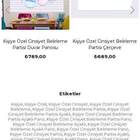
paketlenip kargo firmasına teslim edilir.
-Doğum günü kutlamanızın zamanı var ise
fotoğraflarınızı daha sonra göndermek isterseniz
sipariş numaranız ile
birlikte
tasarim@partioutlet.com
adresine veya 0533
134 80 76 whatsapp hattımıza gönderebilirsiniz.
Kişiye Özel Cinsiyet Belirleme
Kişiye Özel Cinsiyet Belirleme
Kargonuzu Teslim Almadan Önce Yapılması
Partisi Duvar Panosu
Partisi Çerçeve
Gerekenler
₺789,00
₺689,00
- Ürünü teslim aldığınıza dair fişi imzaladığınızda o
fişte yer alan "ürünü eksiksiz, hasarsız teslim aldım"
beyanını da kabul etmiş oluyorsunuz. Bu nedenle
ürünü teslim almadan önce mutlaka içini açıp
bakmaya çalışın. Kargo görevlisi açtırmak istemezse
kargo fişinin üzerine "ürün kontrol edilmeden
Etiketler
teslim alınmıştır" ibaresini ekleyin.
Kişiye
Kişiye Özel
Kişiye Özel Cinsiyet
Kişiye Özel Cinsiyet
,
,
,
Belirleme
Kişiye Özel Cinsiyet Belirleme Partisi
Kişiye Özel
- Ürünü teslim aldığınızda kargo görevlisi gitmeden
,
,
Cinsiyet Belirleme Partisi Ayaklı
Kişiye Özel Cinsiyet Belirleme
,
hızlıca açıp kontrol edin. Herhangi bir hasar varsa
Partisi Ayaklı Pano
Kişiye Özel Cinsiyet Belirleme Partisi Pano
,
,
kargo görevlisiyle beraber "hasar tespit tutanağı"
Kişiye Özel Cinsiyet Belirleme Ayaklı
Kişiye Özel Cinsiyet
,
tutun ve kargo görevlisi ayrılmadan ürünü
Belirleme Ayaklı Pano
Kişiye Özel Cinsiyet Belirleme Pano
,
,
kendisine teslim edin.
Kişiye Özel Cinsiyet Partisi
Kişiye Özel Cinsiyet Partisi Ayaklı
,
,
Kişiye Özel Cinsiyet Partisi Ayaklı Pano
Kişiye Özel Cinsiyet
,