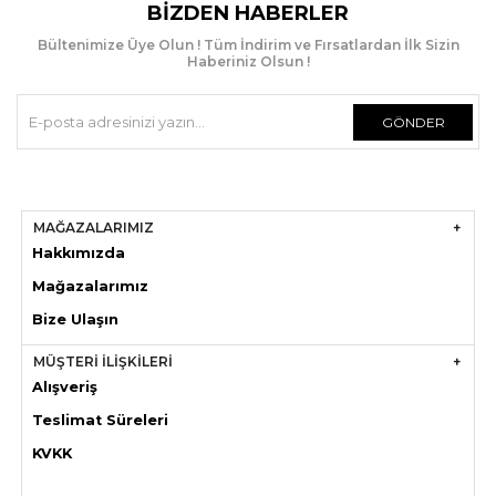
BIZDEN HABERLER
Bültenimize Üye Olun ! Tüm İndirim ve Fırsatlardan İlk Sizin
Haberiniz Olsun !
GÖNDER
MAĞAZALARIMIZ
Hakkımızda
Mağazaları
mız
Bize Ulaşın
MÜŞTERİ İLİŞKİLERİ
Alışveriş
Teslimat Süreleri
KVKK