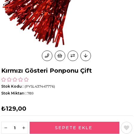
Kırmızı Gösteri Ponponu Çift
Stok Kodu
(PYSL437447776)
Stok Miktarı
:
789
₺129,00