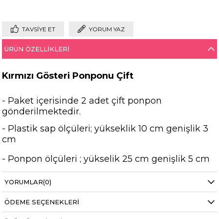
TAVSIYE ET
YORUM YAZ
ÜRÜN ÖZELLIKLERI
Kırmızı Gösteri Ponponu Çift
- Paket içerisinde 2 adet çift ponpon
gönderilmektedir.
- Plastik sap ölçüleri; yükseklik 10 cm genişlik 3
cm
- Ponpon ölçüleri ; yükselik 25 cm genişlik 5 cm
- Ponpon renkleri metaliktir.
YORUMLAR
(0)
ÖDEME SEÇENEKLERI