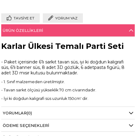
TAVSIYE ET
YORUM YAZ
ÜRÜN ÖZELLIKLERI
Karlar Ülkesi Temalı Parti Seti
- Paket içerisinde 6'lı sarkıt tavan süs, iyi ki doğdun kaligrafi
süs, 6'lı banner süs, 8 adet 3D gözlük, 6 adetpasta figürü, 8
adet 3D mısır kutusu bulunmaktadır.
- 1. Sınıf malzemeden üretilmiştir.
- Tavan sarkıt ölçüsü yükseklik 70 cm civarındadır.
- İyi ki doğdun kaligrafi süs uzunluk 150cm' dir.
- 6'lı banner süs uzunluk 100 cm'dir.
YORUMLAR
(0)
- Pasta figür ölçüleri 8 cm ile 12 cm arasında değişmektedir.
ÖDEME SEÇENEKLERI