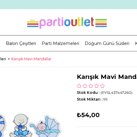
i
Balon Çeşitleri
Parti Malzemeleri
Doğum Günü Süsleri
K
eri
Karışık Mavi Mandallar
Karışık Mavi Mand
Stok Kodu
(PYSL437447260)
Stok Miktarı
:
99
₺54,00