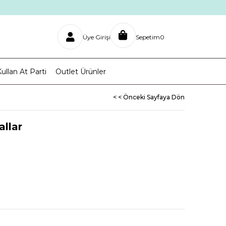
Üye Girişi
Sepetim
0
ullan At Parti
Outlet Ürünler
< < Önceki Sayfaya Dön
allar