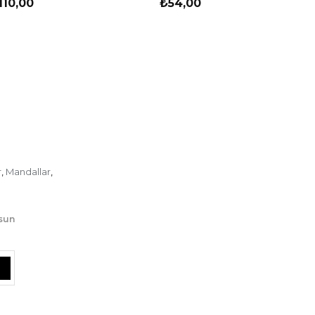
110,00
₺54,00
r
Mandallar
,
,
lsun