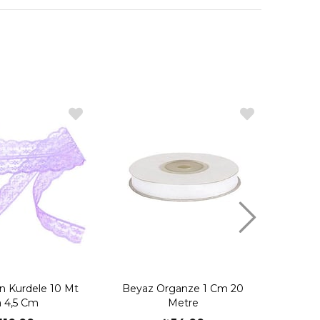
on Kurdele 10 Mt
Beyaz Organze 1 Cm 20
Sarı O
a 4,5 Cm
Metre