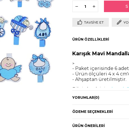
TAVSIYE ET
YO
ÜRÜN ÖZELLIKLERI
Karışık Mavi Mandall
>
- Paket içerisinde 6 ad
- Ürün ölçüleri 4 x 4 cm'
- Ahşaptan üretilmiştir.
Bilgi almak için
destek@
YORUMLAR
(0)
ÖDEME SEÇENEKLERI
ÜRÜN ÖNERILERI