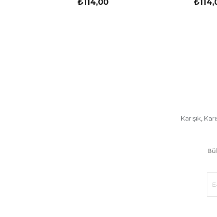
₺114,00
₺114,
Karışık
Karı
,
Bül