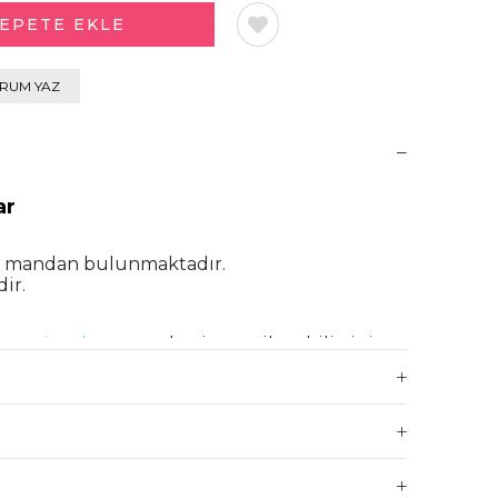
RUM YAZ
ar
et mandan bulunmaktadır.
dir.
partioutlet.com
adresine mail atabilirsiniz.