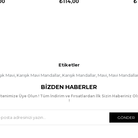
00
₺114,00
₺
Etiketler
şık Mavi
Karışık Mavi Mandallar
Karışık Mandallar
Mavi
Mavi Mandalla
,
,
,
,
BIZDEN HABERLER
tenimize Üye Olun ! Tüm İndirim ve Fırsatlardan İlk Sizin Haberiniz O
!
GÖNDER