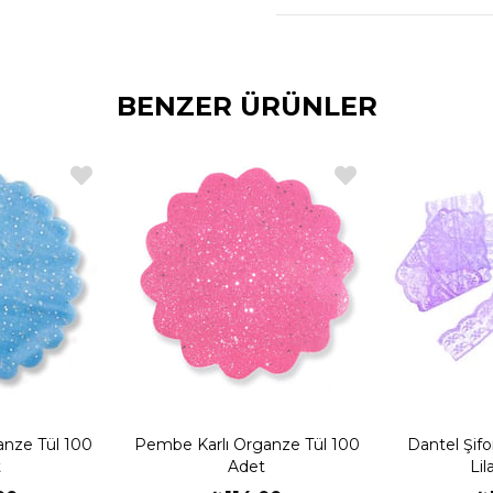
BENZER ÜRÜNLER
anze Tül 100
Pembe Karlı Organze Tül 100
Dantel Şif
t
Adet
Lil