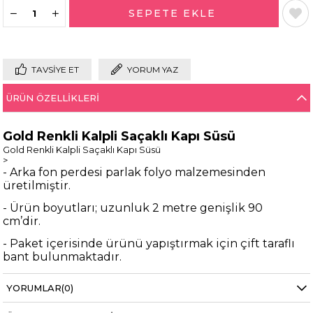
TAVSIYE ET
YORUM YAZ
ÜRÜN ÖZELLIKLERI
Gold Renkli Kalpli Saçaklı Kapı Süsü
Gold Renkli Kalpli Saçaklı Kapı Süsü
>
- Arka fon perdesi parlak folyo malzemesinden
üretilmiştir.
- Ürün boyutları; uzunluk 2 metre genişlik 90
cm’dir.
- Paket içerisinde ürünü yapıştırmak için çift taraflı
bant bulunmaktadır.
- Bant üzerindeki koruyucu kağıdı çıkartıp
YORUMLAR
(0)
istediğiniz yere rahatlıkla asabilirsiniz.