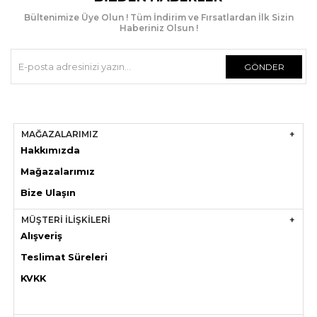
Bültenimize Üye Olun ! Tüm İndirim ve Fırsatlardan İlk Sizin
Haberiniz Olsun !
GÖNDER
MAĞAZALARIMIZ
Hakkımızda
Mağazaları
mız
Bize Ulaşın
MÜŞTERİ İLİŞKİLERİ
Alışveriş
Teslimat Süreleri
KVKK