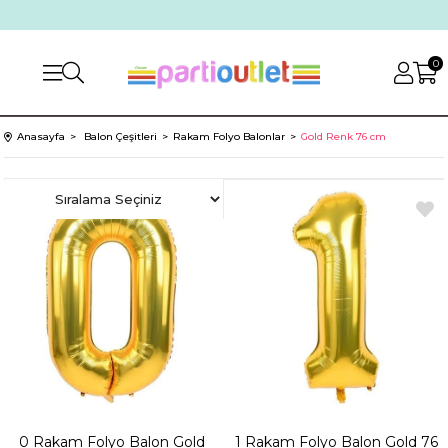
0
Anasayfa
Balon Çeşitleri
Rakam Folyo Balonlar
Gold Renk 76 cm
0 Rakam Folyo Balon Gold
1 Rakam Folyo Balon Gold 76