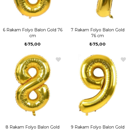
6 Rakam Folyo Balon Gold 76
7 Rakam Folyo Balon Gold
cm
76 cm
₺75,00
₺75,00
8 Rakam Folyo Balon Gold
9 Rakam Folyo Balon Gold