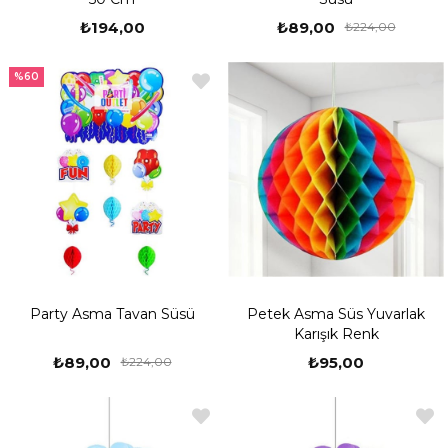
₺194,00
₺89,00
₺224,00
%60
Party Asma Tavan Süsü
Petek Asma Süs Yuvarlak
Karışık Renk
₺89,00
₺95,00
₺224,00