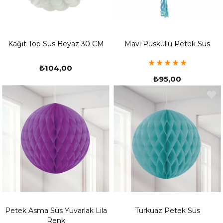
Kağıt Top Süs Beyaz 30 CM
Mavi Püsküllü Petek Süs
★
★
★
★
★
₺104,00
₺95,00
Petek Asma Süs Yuvarlak Lila
Turkuaz Petek Süs
Renk