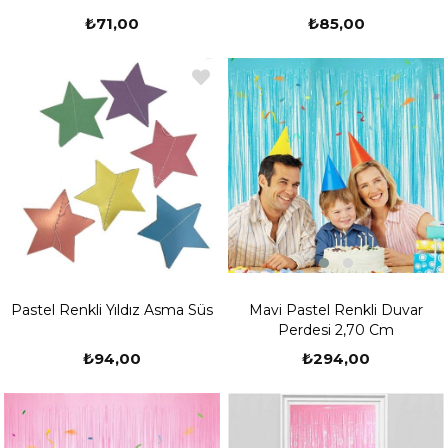
₺71,00
₺85,00
Mavi Pastel Renkli Duvar
Pastel Renkli Yıldız Asma Süs
Perdesi 2,70 Cm
₺294,00
₺94,00