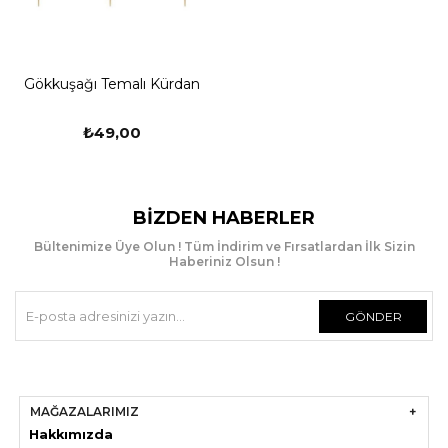
Gökkuşağı Temalı Kürdan
₺49,00
BIZDEN HABERLER
Bültenimize Üye Olun ! Tüm İndirim ve Fırsatlardan İlk Sizin
Haberiniz Olsun !
GÖNDER
MAĞAZALARIMIZ
Hakkımızda