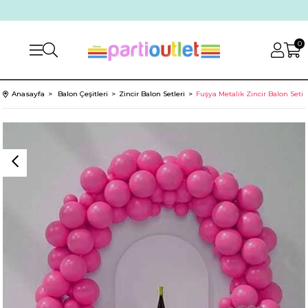
0
Anasayfa
Balon Çeşitleri
Zincir Balon Setleri
Fuşya Metalik Zincir Balon Seti