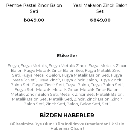
Pembe Pastel Zincir Balon
Yesil Makaron Zincir Balon
Seti
Seti
₺849,00
₺849,00
Etiketler
Fuşya
Fuşya Metalik
Fuşya Metalik Zincir
Fuşya Metalik Zincir
,
,
,
Balon
Fuşya Metalik Zincir Balon Seti
Fuşya Metalik Zincir
,
,
Seti
Fuşya Metalik Balon
Fuşya Metalik Balon Seti
Fuşya
,
,
,
Metalik Seti
Fuşya Zincir
Fuşya Zincir Balon
Fuşya Zincir
,
,
,
Balon Seti
Fuşya Zincir Seti
Fuşya Balon
Fuşya Balon Seti
,
,
,
,
Fuşya Seti
Metalik
Metalik Zincir
Metalik Zincir Balon
,
,
,
,
Metalik Zincir Balon Seti
Metalik Zincir Seti
Metalik Balon
,
,
,
Metalik Balon Seti
Metalik Seti
Zincir
Zincir Balon
Zincir
,
,
,
,
Balon Seti
Zincir Seti
Balon
Balon Seti
Seti
,
,
,
,
,
Zincir Balon
Günlük hayatımızda özel günlerde kullanılan
BIZDEN HABERLER
dekoratif ürünler düğünde, nişanda ve doğum
Bültenimize Üye Olun ! Tüm İndirim ve Fırsatlardan İlk Sizin
günlünde son derece şık ve gösterişli bir görünüm
Haberiniz Olsun !
kazandırmaktadır. Özel günlerinizde en çok