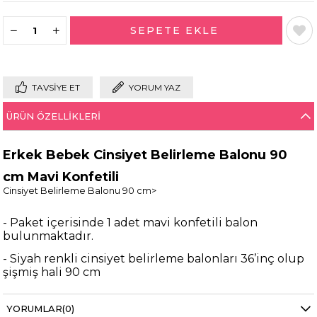
TAVSIYE ET
YORUM YAZ
ÜRÜN ÖZELLIKLERI
Erkek Bebek Cinsiyet Belirleme Balonu 90
cm Mavi Konfetili
Cinsiyet Belirleme Balonu 90 cm>
- Paket içerisinde 1 adet mavi konfetili balon
bulunmaktadır.
- Siyah renkli cinsiyet belirleme balonları 36’inç olup
şişmiş hali 90 cm
- Siyah renkli olup içerisindeki konfetiler
YORUMLAR
(0)
gözükmemektedir.