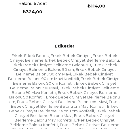
Balonu 6 Adet
çocuklardan uzak tutun.
Balonları gözlerinizden
₺114,00
₺324,00
güvenli bir mesafede tutun.
Şişirmek için daima bir
balon pompası kullanın.
Cinsiyet Belirleme Baskılı Balon
Etiketler
Mutluluk paylaştıkça çoğalır diyerek sosyalleşmek,
eğlenmek, özlenen kişilerin bir araya getirilmesi,
Erkek
Erkek Bebek
Erkek Bebek Cinsiyet
Erkek Bebek
,
,
,
güzel bir haberin kutlanması amacıyla toplanılması
Cinsiyet Belirleme
Erkek Bebek Cinsiyet Belirleme Balonu
,
,
organizasyonuna parti denir. İnsan hayatındaki
Erkek Bebek Cinsiyet Belirleme Balonu 90
Erkek Bebek
,
önemli noktaları özelleştirmek amaçlı çeşitli
Cinsiyet Belirleme Balonu 90 cm
Erkek Bebek Cinsiyet
,
nedenler ile parti verilebilir. Bazı parti
Belirleme Balonu 90 cm Mavi
Erkek Bebek Cinsiyet
,
Belirleme Balonu 90 cm Mavi Konfetili
Erkek Bebek Cinsiyet
,
organizasyonları
Belirleme Balonu 90 cm Konfetili
Erkek Bebek Cinsiyet
,
-Cinsiyet partileri,
Belirleme Balonu 90 Mavi
Erkek Bebek Cinsiyet Belirleme
,
Balonu 90 Mavi Konfetili
Erkek Bebek Cinsiyet Belirleme
,
Parti Malzemeleri Nelerdir?
Balonu 90 Konfetili
Erkek Bebek Cinsiyet Belirleme Balonu
,
cm
Erkek Bebek Cinsiyet Belirleme Balonu cm Mavi
Erkek
,
,
Bebek Cinsiyet Belirleme Balonu cm Mavi Konfetili
Erkek
,
Bebek Cinsiyet Belirleme Balonu cm Konfetili
Erkek Bebek
,
Gelen misafirlerinizi en güzel şekilde ağırlamak için
Cinsiyet Belirleme Balonu Mavi
Erkek Bebek Cinsiyet
,
parti süsleri ile mekan süslenebilir. Mekan tercihiniz
Belirleme Balonu Mavi Konfetili
Erkek Bebek Cinsiyet
,
ve mekana uygun konuklarınızı ağırlayacağınız
Belirleme Balonu Konfetili
Erkek Bebek Cinsiyet Belirleme
,