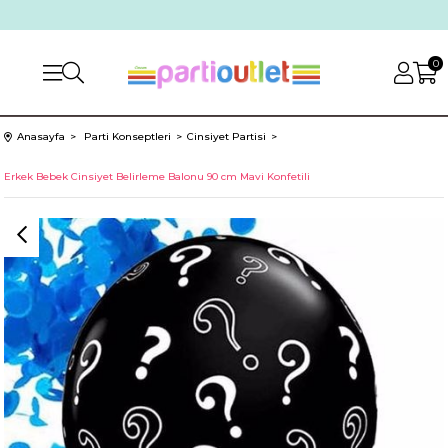
0
Anasayfa
Parti Konseptleri
Cinsiyet Partisi
Erkek Bebek Cinsiyet Belirleme Balonu 90 cm Mavi Konfetili