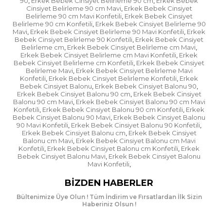
90
Erkek Bebek Cinsiyet Belirleme 90 cm
Erkek Bebek
,
,
masa örtüleriniz, sandalyeler, uyumlu tabaklar,
Cinsiyet Belirleme 90 cm Mavi
Erkek Bebek Cinsiyet
,
şapkalar, taçlar, konuşma balonları, mumlar,
Belirleme 90 cm Mavi Konfetili
Erkek Bebek Cinsiyet
,
meşaleler,
baskılı balon
seçiminiz güzel bir ortam
Belirleme 90 cm Konfetili
Erkek Bebek Cinsiyet Belirleme 90
,
oluşturmanızı sağlar. Gelen misafirleriniz için
Mavi
Erkek Bebek Cinsiyet Belirleme 90 Mavi Konfetili
Erkek
,
,
hediyelik ürünler ile ince düşünülmüş bir jest
Bebek Cinsiyet Belirleme 90 Konfetili
Erkek Bebek Cinsiyet
,
Belirleme cm
Erkek Bebek Cinsiyet Belirleme cm Mavi
,
,
yapabilirsiniz. İkramlıklar hazırlayabilirsiniz. Bu
Erkek Bebek Cinsiyet Belirleme cm Mavi Konfetili
Erkek
,
konuda konsept çalışması yaparak farklı, eğlenceli
Bebek Cinsiyet Belirleme cm Konfetili
Erkek Bebek Cinsiyet
,
temalar ile partinizi görsel bir şölene
Belirleme Mavi
Erkek Bebek Cinsiyet Belirleme Mavi
,
dönüştürebilirsiniz. Örneğin, doğum günü partisi
Konfetili
Erkek Bebek Cinsiyet Belirleme Konfetili
Erkek
,
,
vermek istiyorsunuz diyelim.
Bebek Cinsiyet Balonu
Erkek Bebek Cinsiyet Balonu 90
,
,
Erkek Bebek Cinsiyet Balonu 90 cm
Erkek Bebek Cinsiyet
,
Balonu 90 cm Mavi
Erkek Bebek Cinsiyet Balonu 90 cm Mavi
,
Konfetili
Erkek Bebek Cinsiyet Balonu 90 cm Konfetili
Erkek
,
,
Çocuğunuzun en sevdiği çizgi filmi ya da çizgi film
Bebek Cinsiyet Balonu 90 Mavi
Erkek Bebek Cinsiyet Balonu
,
karakterini seçerek parti malzemeleri ile bu anı
90 Mavi Konfetili
Erkek Bebek Cinsiyet Balonu 90 Konfetili
,
,
ölümsüzleştirebilirsiniz. Arkadaşları ile
Erkek Bebek Cinsiyet Balonu cm
Erkek Bebek Cinsiyet
,
Balonu cm Mavi
Erkek Bebek Cinsiyet Balonu cm Mavi
,
eğlenebileceği bir alan oluşturabilirsiniz. Maşa ile
Konfetili
Erkek Bebek Cinsiyet Balonu cm Konfetili
Erkek
,
,
koca ayı, cinsiyet belirleme, Niloya popüler tercih
Bebek Cinsiyet Balonu Mavi
Erkek Bebek Cinsiyet Balonu
,
edilen konseptlerdendir. cinsiyet belirleme temasını
Mavi Konfetili
,
seçmiş olduğunuzu varsayalım. cinsiyet belirleme
balon paket içerisinde 12 adet cinsiyet belirleme
BIZDEN HABERLER
balon bulunmaktadır.
Bültenimize Üye Olun ! Tüm İndirim ve Fırsatlardan İlk Sizin
Haberiniz Olsun !
cinsiyet belirleme temalı balonlar 12’inçtir.