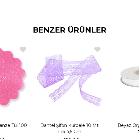
BENZER ÜRÜNLER
anze Tül 100
Dantel Şifon Kurdele 10 Mt
Beyaz Or
t
Lila 4,5 Cm