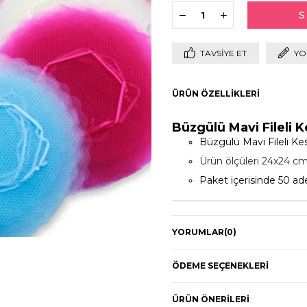
TAVSIYE ET
YO
ÜRÜN ÖZELLIKLERI
Büzgülü Mavi Fileli 
Büzgülü Mavi Fileli Ke
Ürün ölçüleri 24x24 cm'
Paket içerisinde 50 ad
YORUMLAR
(0)
ÖDEME SEÇENEKLERI
ÜRÜN ÖNERILERI