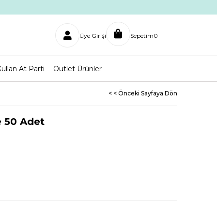
Üye Girişi
Sepetim
0
ullan At Parti
Outlet Ürünler
< < Önceki Sayfaya Dön
e 50 Adet