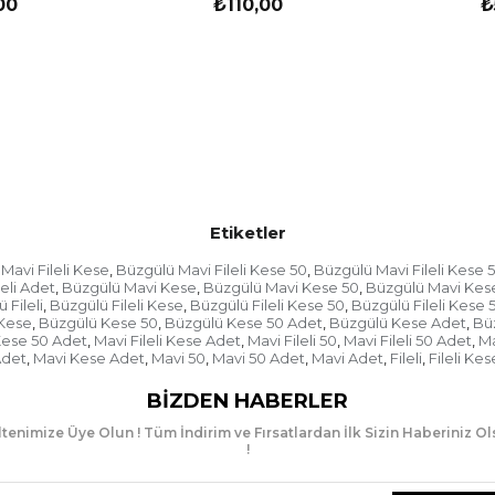
00
₺110,00
₺
Etiketler
Mavi Fileli Kese
Büzgülü Mavi Fileli Kese 50
Büzgülü Mavi Fileli Kese 
,
,
eli Adet
Büzgülü Mavi Kese
Büzgülü Mavi Kese 50
Büzgülü Mavi Kes
,
,
,
 Fileli
Büzgülü Fileli Kese
Büzgülü Fileli Kese 50
Büzgülü Fileli Kese 
,
,
,
Kese
Büzgülü Kese 50
Büzgülü Kese 50 Adet
Büzgülü Kese Adet
Bü
,
,
,
,
 Kese 50 Adet
Mavi Fileli Kese Adet
Mavi Fileli 50
Mavi Fileli 50 Adet
Ma
,
,
,
,
det
Mavi Kese Adet
Mavi 50
Mavi 50 Adet
Mavi Adet
Fileli
Fileli Kes
,
,
,
,
,
,
BIZDEN HABERLER
tenimize Üye Olun ! Tüm İndirim ve Fırsatlardan İlk Sizin Haberiniz O
!