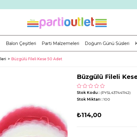
i
Balon Çeşitleri
Parti Malzemeleri
Doğum Günü Süsleri
K
eri
Büzgülü Fileli Kese 50 Adet
Büzgülü Fileli Kes
Stok Kodu
(PYSL437441142)
Stok Miktarı
:
100
₺114,00