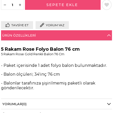
TAVSIYE ET
YORUM YAZ
ÜRÜN ÖZELLIKLERI
5 Rakam Rose Folyo Balon 76 cm
5 Rakam Rose Gold Renkli Balon 76 Cm
- Paket içerisinde 1 adet folyo balon bulunmaktadır.
- Balon ölçüleri; 34'inç 76 cm
- Balonlar tarafınıza şişirilmemiş paketli olarak
gönderilecektir.
- Helyum gazına uyumlu olup havada durma
süreleri 5 gündür.
YORUMLAR
(0)
- Balon pompası veya pipet ile şişirilebilirsiniz.