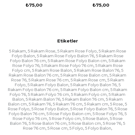
balonlar görsellik açısından insanların dikkatini
₺75,00
₺75,00
fazlasıyla çekmektedir. Görünüşüyle çeşitleri ile
dikkat çeken bu balonlar her partide kullanılır.
Partilerde Neden Balon Tercih Edilir?
Etiketler
Partiler, genellikle süslü insanların beğenisine
5 Rakam
5 Rakam Rose
5 Rakam Rose Folyo
5 Rakam Rose
,
,
,
sunulan eşyalar ile doludur. Bunların başında
Folyo Balon
5 Rakam Rose Folyo Balon 76
5 Rakam Rose
,
,
balonlar gelmektedir. Kişiler konseptleri kendi
Folyo Balon 76 cm
5 Rakam Rose Folyo Balon cm
5 Rakam
,
,
Rose Folyo 76
5 Rakam Rose Folyo 76 cm
5 Rakam Rose
,
,
istediklerine göre belirterek özellikle
rose gold
Folyo cm
5 Rakam Rose Balon
5 Rakam Rose Balon 76
5
,
,
,
renkli rakam
uçan balon
kullanmaktadır. Uçan
Rakam Rose Balon 76 cm
5 Rakam Rose Balon cm
5 Rakam
,
,
balonlar, yıldönümlerinde adlarına fotoğraf
Rose 76
5 Rakam Rose 76 cm
5 Rakam Rose cm
5 Rakam
,
,
,
bağlanarak kullanılan bir balon çeşididir. Renkleri ve
Folyo
5 Rakam Folyo Balon
5 Rakam Folyo Balon 76
5
,
,
,
çeşitleri çok fazladır. Aynı zamanda doğum
Rakam Folyo Balon 76 cm
5 Rakam Folyo Balon cm
5 Rakam
,
,
Folyo 76
5 Rakam Folyo 76 cm
5 Rakam Folyo cm
5 Rakam
günlerinde ise
rakam balon
tercih edilmektedir.
,
,
,
Balon
5 Rakam Balon 76
5 Rakam Balon 76 cm
5 Rakam
,
,
,
Kişinin yaşı, bu balonlar sayesinde partide
Balon cm
5 Rakam 76
5 Rakam 76 cm
5 Rakam cm
5 Rose
5
,
,
,
,
,
yazılmaktadır. Oldukça büyük ve hacimli olan bu
Rose Folyo
5 Rose Folyo Balon
5 Rose Folyo Balon 76
5 Rose
,
,
,
balonlar çok talep görmektedir. Balonlar aynı
Folyo Balon 76 cm
5 Rose Folyo Balon cm
5 Rose Folyo 76
5
,
,
,
zamanda evleri süslemek için de kullanılmaktadır.
Rose Folyo 76 cm
5 Rose Folyo cm
5 Rose Balon
5 Rose
,
,
,
Birbirinden hoş ve görüntüye sahip olan balonlar
Balon 76
5 Rose Balon 76 cm
5 Rose Balon cm
5 Rose 76
5
,
,
,
,
Rose 76 cm
5 Rose cm
5 Folyo
5 Folyo Balon
,
,
,
,
özellikle görkemli süslemelerde kullanılan çok
önemli bir detaydır.