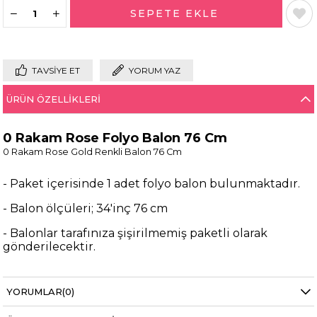
TAVSIYE ET
YORUM YAZ
ÜRÜN ÖZELLIKLERI
0 Rakam Rose Folyo Balon 76 Cm
0 Rakam Rose Gold Renkli Balon 76 Cm
- Paket içerisinde 1 adet folyo balon bulunmaktadır.
- Balon ölçüleri; 34'inç 76 cm
- Balonlar tarafınıza şişirilmemiş paketli olarak
gönderilecektir.
- Helyum gazına uyumlu olup havada durma
süreleri 5 gündür.
YORUMLAR
(0)
- Balon pompası veya pipet ile şişirilebilirsiniz.