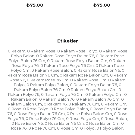
balonlar görsellik açısından insanların dikkatini
₺75,00
₺75,00
fazlasıyla çekmektedir. Görünüşüyle çeşitleri ile
dikkat çeken bu balonlar her partide kullanılır.
Partilerde Neden Balon Tercih Edilir?
Etiketler
Partiler, genellikle süslü insanların beğenisine
0 Rakam
0 Rakam Rose
0 Rakam Rose Folyo
0 Rakam Rose
,
,
,
sunulan eşyalar ile doludur. Bunların başında
Folyo Balon
0 Rakam Rose Folyo Balon 76
0 Rakam Rose
,
,
balonlar gelmektedir. Kişiler konseptleri kendi
Folyo Balon 76 Cm
0 Rakam Rose Folyo Balon Cm
0 Rakam
,
,
Rose Folyo 76
0 Rakam Rose Folyo 76 Cm
0 Rakam Rose
,
,
istediklerine göre belirterek özellikle
rose gold
Folyo Cm
0 Rakam Rose Balon
0 Rakam Rose Balon 76
0
,
,
,
renkli rakam
uçan balon
kullanmaktadır. Uçan
Rakam Rose Balon 76 Cm
0 Rakam Rose Balon Cm
0 Rakam
,
,
balonlar, yıldönümlerinde adlarına fotoğraf
Rose 76
0 Rakam Rose 76 Cm
0 Rakam Rose Cm
0 Rakam
,
,
,
bağlanarak kullanılan bir balon çeşididir. Renkleri ve
Folyo
0 Rakam Folyo Balon
0 Rakam Folyo Balon 76
0
,
,
,
çeşitleri çok fazladır. Aynı zamanda doğum
Rakam Folyo Balon 76 Cm
0 Rakam Folyo Balon Cm
0
,
,
Rakam Folyo 76
0 Rakam Folyo 76 Cm
0 Rakam Folyo Cm
0
günlerinde ise
rakam balon
tercih edilmektedir.
,
,
,
Rakam Balon
0 Rakam Balon 76
0 Rakam Balon 76 Cm
0
,
,
,
Kişinin yaşı, bu balonlar sayesinde partide
Rakam Balon Cm
0 Rakam 76
0 Rakam 76 Cm
0 Rakam Cm
,
,
,
,
yazılmaktadır. Oldukça büyük ve hacimli olan bu
0 Rose
0 Rose Folyo
0 Rose Folyo Balon
0 Rose Folyo Balon
,
,
,
balonlar çok talep görmektedir. Balonlar aynı
76
0 Rose Folyo Balon 76 Cm
0 Rose Folyo Balon Cm
0 Rose
,
,
,
zamanda evleri süslemek için de kullanılmaktadır.
Folyo 76
0 Rose Folyo 76 Cm
0 Rose Folyo Cm
0 Rose Balon
,
,
,
,
Birbirinden hoş ve görüntüye sahip olan balonlar
0 Rose Balon 76
0 Rose Balon 76 Cm
0 Rose Balon Cm
0
,
,
,
Rose 76
0 Rose 76 Cm
0 Rose Cm
0 Folyo
0 Folyo Balon
,
,
,
,
,
özellikle görkemli süslemelerde kullanılan çok
önemli bir detaydır.